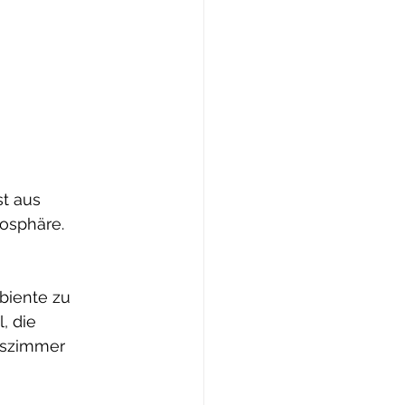
st aus 
osphäre. 
biente zu 
, die 
sszimmer 