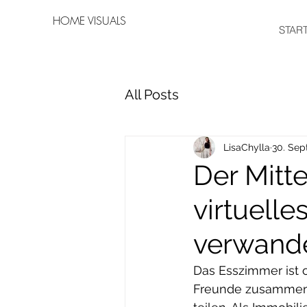
HOME VISUALS
STAR
All Posts
LisaChylla
30. Sep
Der Mitt
virtuell
verwande
Das Esszimmer ist 
Freunde zusammen,