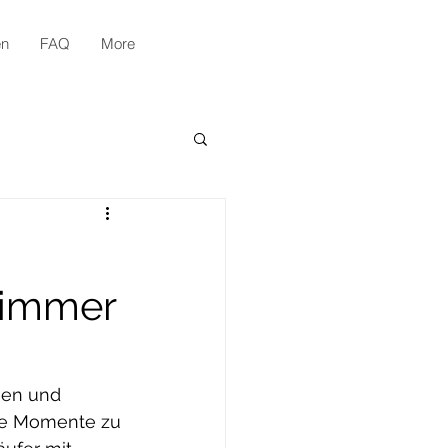
en
FAQ
More
zimmer
ien und 
re Momente zu 