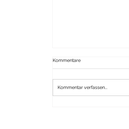
Kommentare
Kommentar verfassen...
Home Staging: Die Kunst,
Immobilien zum Strahlen zu
bringen