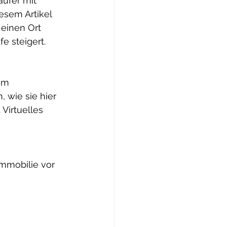
äufer mit 
esem Artikel 
einen Ort 
e steigert.
em 
 wie sie hier 
Virtuelles 
Immobilie vor 