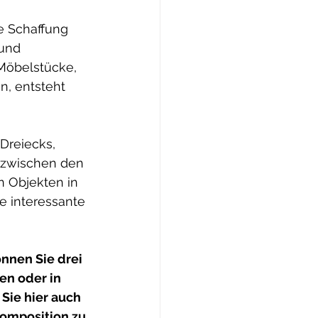
e Schaffung 
und 
Möbelstücke, 
, entsteht 
Dreiecks, 
 zwischen den 
 Objekten in 
e interessante 
nnen Sie drei 
en oder in 
Sie hier auch 
omposition zu 