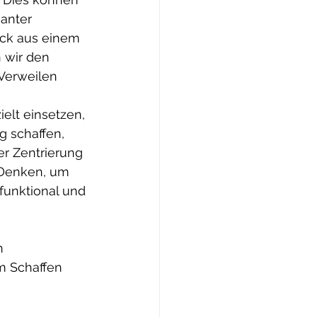
anter 
ick aus einem 
 wir den 
Verweilen 
elt einsetzen, 
 schaffen, 
er Zentrierung 
Denken, um 
funktional und 
n 
m Schaffen 