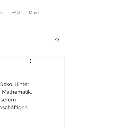
en
FAQ
More
ücke. Hinter 
e Mathematik, 
nserem 
eschäftigen.