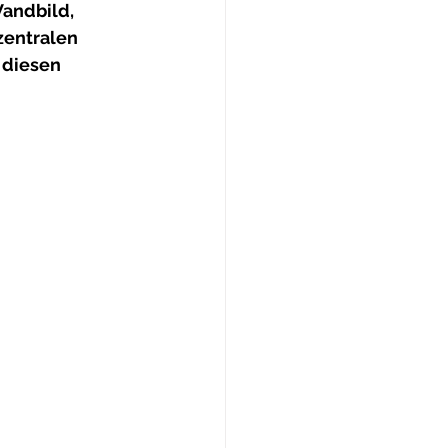
Wandbild, 
zentralen 
 diesen 