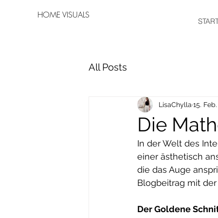
HOME VISUALS
STAR
All Posts
LisaChylla
15. Feb
Die Math
In der Welt des Int
einer ästhetisch an
die das Auge anspr
Blogbeitrag mit de
Der Goldene Schnit