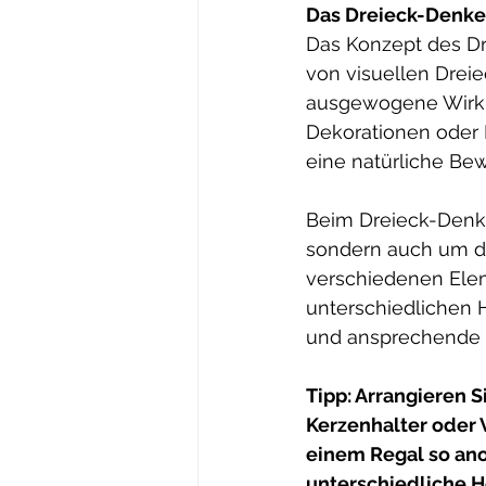
Das Dreieck-Denke
Das Konzept des Dre
von visuellen Drei
ausgewogene Wirku
Dekorationen oder 
eine natürliche B
Beim Dreieck-Denke
sondern auch um di
verschiedenen Elem
unterschiedlichen 
und ansprechende K
Tipp: Arrangieren S
Kerzenhalter oder V
einem Regal so anor
unterschiedliche 