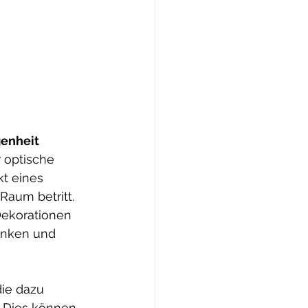
genheit
 optische 
t eines 
Raum betritt. 
ekorationen 
enken und 
ie dazu 
. Dies können 