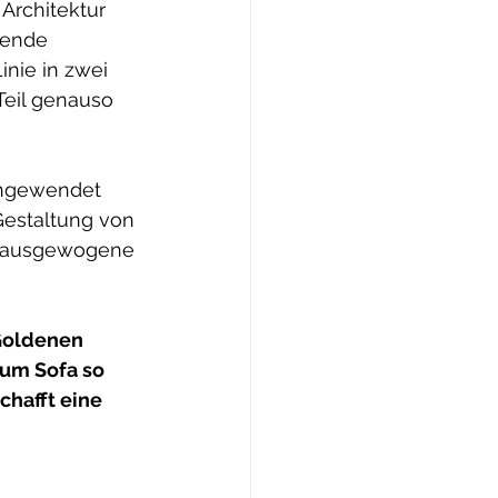
Architektur 
hende 
inie in zwei 
Teil genauso 
angewendet 
Gestaltung von 
e ausgewogene 
 Goldenen 
zum Sofa so 
chafft eine 